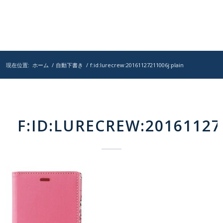
現在位置:
ホーム
/
自動下書き
/
f:id:lurecrew:20161127211006j:plain
F:ID:LURECREW:20161127