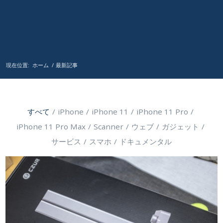
現在位置:
ホーム
/
最新記事
すべて
/
iPhone
/
iPhone 11
/
iPhone 11 Pro
/
iPhone 11 Pro Max
/
Scanner
/
ウェブ
/
ガジェット
/
サービス
/
スマホ
/
ドキュメンタル