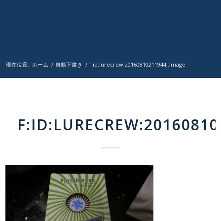
現在位置:
ホーム
/
自動下書き
/
f:id:lurecrew:20160810211944j:image
F:ID:LURECREW:20160810