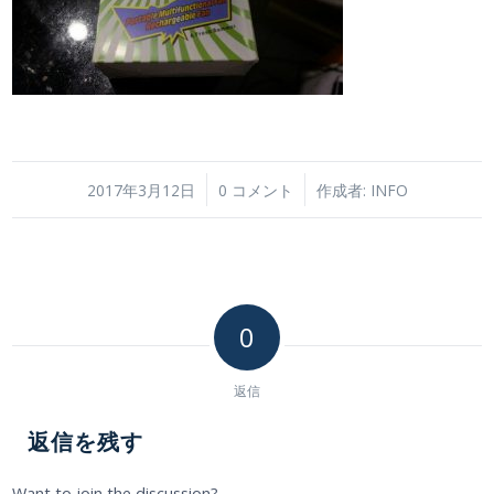
/
/
2017年3月12日
0 コメント
作成者:
INFO
0
返信
返信を残す
Want to join the discussion?