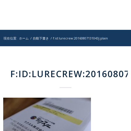
現在位置:
ホーム
/
自動下書き
/
f:id:lurecrew:20160807131043j:plain
F:ID:LURECREW:20160807