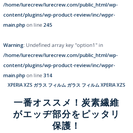
/home/lurecrew/lurecrew.com/public_html/wp-
content/plugins/wp-product-review/inc/wppr-
main.php
on line
245
Warning
: Undefined array key "option1" in
/home/lurecrew/lurecrew.com/public_html/wp-
content/plugins/wp-product-review/inc/wppr-
main.php
on line
314
XPERIA XZS
ガラス フィルム
ガラス フィルム
XPERIA XZS
一番オススメ！炭素繊維
がエッヂ部分をピッタリ
保護！