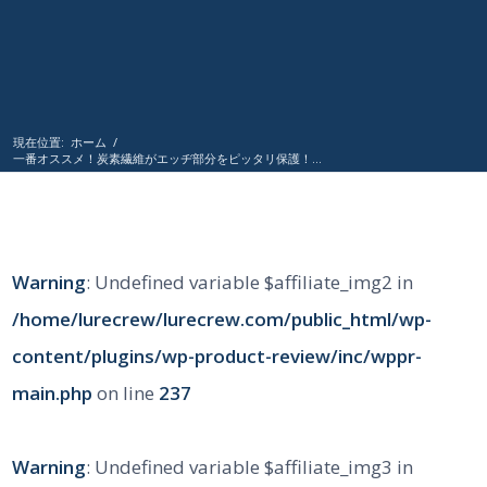
現在位置:
ホーム
/
一番オススメ！炭素繊維がエッヂ部分をピッタリ保護！...
Warning
: Undefined variable $affiliate_img2 in
/home/lurecrew/lurecrew.com/public_html/wp-
content/plugins/wp-product-review/inc/wppr-
main.php
on line
237
Warning
: Undefined variable $affiliate_img3 in