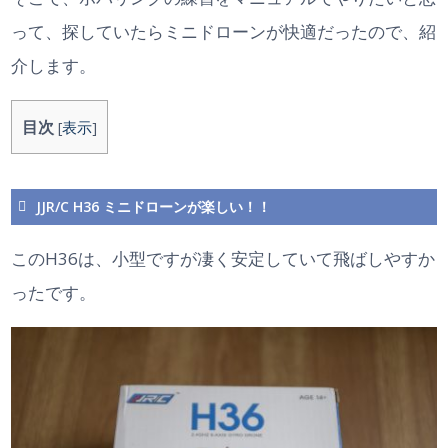
って、探していたらミニドローンが快適だったので、紹
介します。
目次
[
表示
]
JJR/C H36 ミニドローンが楽しい！！
このH36は、小型ですが凄く安定していて飛ばしやすか
ったです。