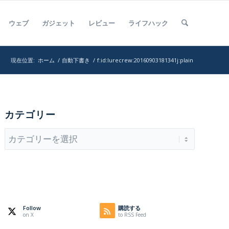
ウェブ
ガジェット
レビュー
ライフハック
現在位置:
ホーム
/
自動下書き
/
f:id:lurecrew:20160903181341j:plain
カテゴリー
カ
テ
ゴ
リ
ー
Follow
購読する
on X
to RSS Feed