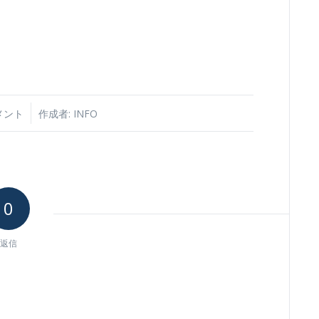
メント
作成者:
INFO
0
返信