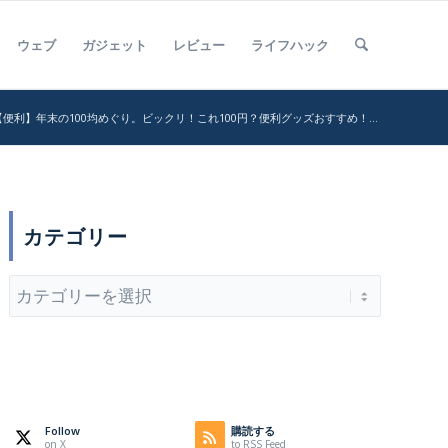
ウェブ
ガジェット
レビュー
ライフハック
【便利】年末の100均めぐり。ビックリ！これ100円？便利グッズおすすめ！...
カテゴリー
カ
テ
ゴ
リ
ー
Follow
購読する
on X
to RSS Feed