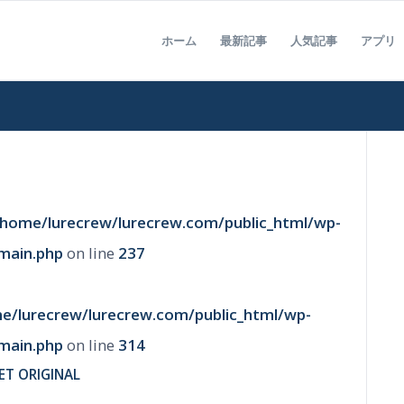
ホーム
最新記事
人気記事
アプリ
/home/lurecrew/lurecrew.com/public_html/wp-
main.php
on line
237
e/lurecrew/lurecrew.com/public_html/wp-
main.php
on line
314
T ORIGINAL