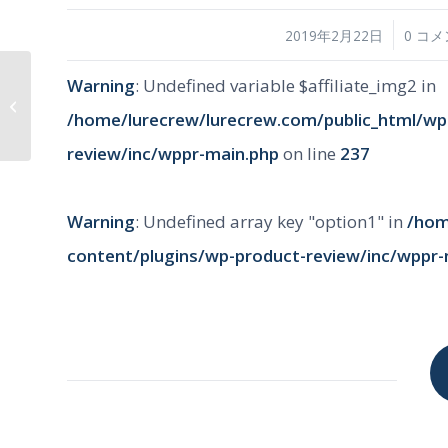
/
/
2019年2月22日
0 コ
Warning
: Undefined variable $affiliate_img2 in
DJI Osmo Pocket 充電ケ
ース
/home/lurecrew/lurecrew.com/public_html/wp
review/inc/wppr-main.php
on line
237
Warning
: Undefined array key "option1" in
/hom
content/plugins/wp-product-review/inc/wppr-