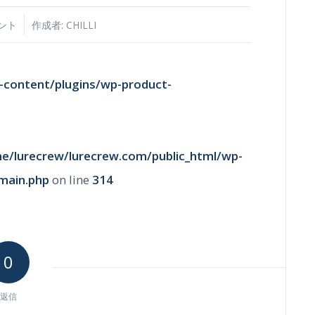
メント
作成者:
CHILLI
-content/plugins/wp-product-
e/lurecrew/lurecrew.com/public_html/wp-
main.php
on line
314
0
返信