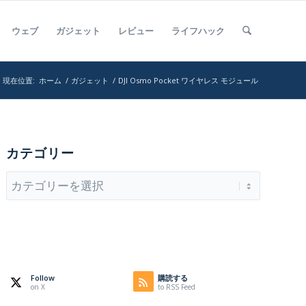
ウェブ
ガジェット
レビュー
ライフハック
現在位置:
ホーム
/
ガジェット
/
DJI Osmo Pocket ワイヤレス モジュール
カテゴリー
カ
テ
ゴ
リ
ー
Follow
購読する
on X
to RSS Feed