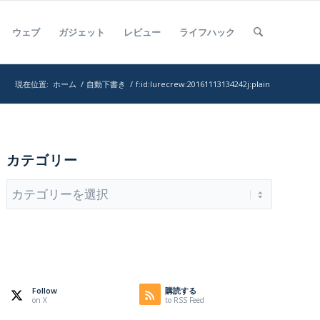
ウェブ
ガジェット
レビュー
ライフハック
現在位置:
ホーム
/
自動下書き
/
f:id:lurecrew:20161113134242j:plain
カテゴリー
カ
テ
ゴ
リ
ー
Follow
購読する
on X
to RSS Feed