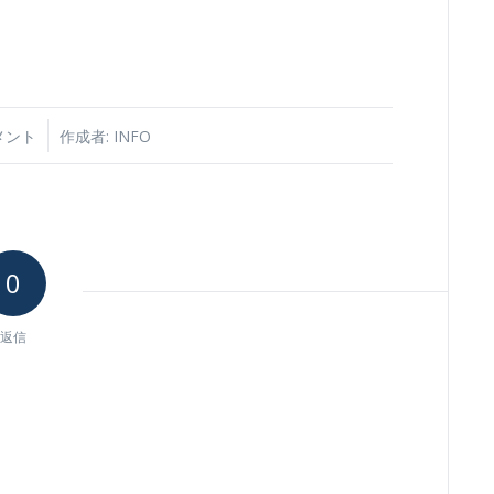
メント
作成者:
INFO
0
返信