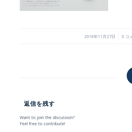
/
/
2016年11月27日
0 コ
返信を残す
Want to join the discussion?
Feel free to contribute!