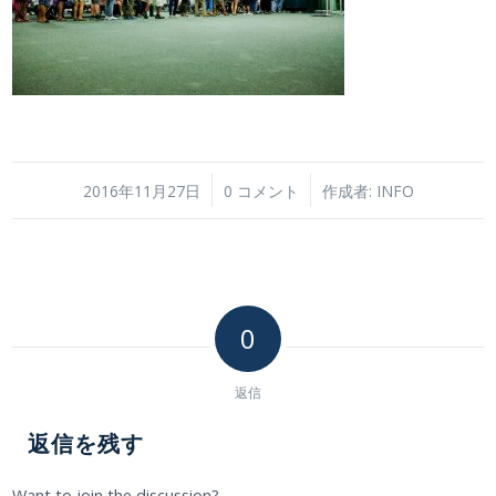
/
/
2016年11月27日
0 コメント
作成者:
INFO
0
返信
返信を残す
Want to join the discussion?