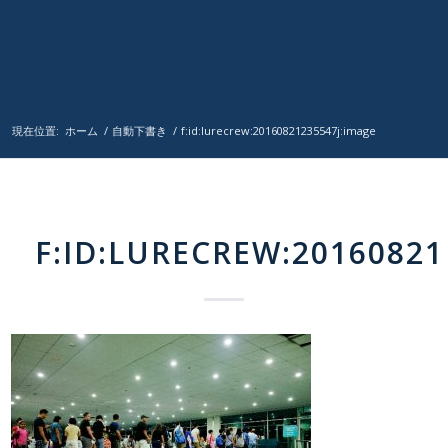
現在位置:
ホーム
/
自動下書き
/
f:id:lurecrew:20160821235547j:image
F:ID:LURECREW:20160821