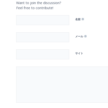
Want to join the discussion?
Feel free to contribute!
※
名前
※
メール
サイト