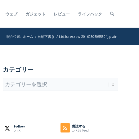
ウェブ
ガジェット
レビュー
ライフハック
現在位置:
ホーム
/
自動下書き
/
f:id:lurecrew:20160806055804j:plain
カテゴリー
カ
テ
ゴ
リ
ー
Follow
購読する
on X
to RSS Feed