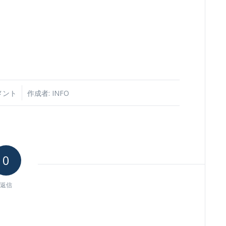
メント
作成者:
INFO
0
返信