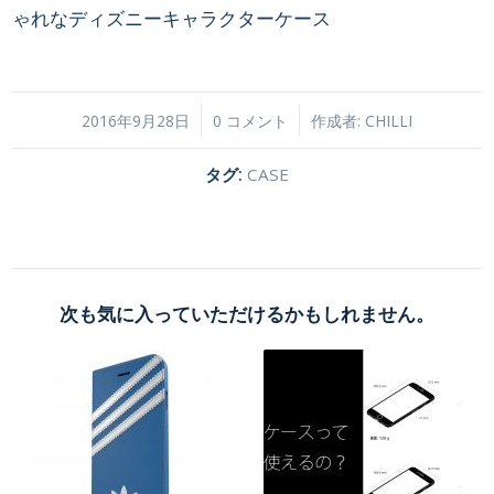
ゃれなディズニーキャラクターケース
/
/
2016年9月28日
0 コメント
作成者:
CHILLI
タグ:
CASE
次も気に入っていただけるかもしれません。