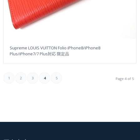
Supreme LOUIS VUITTON Folio iPhone8/iPhone8
Plus/iPhone7/7 Plus対応 限定品
1
2
3
4
5
Page 4 of 5