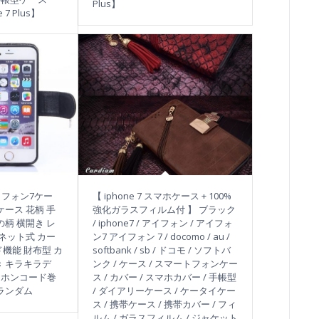
Plus】
e 7 Plus】
アイフォン7ケー
【 iphone 7 スマホケース + 100%
ne7ケース 花柄 手
強化ガラスフィルム付 】 ブラック
の柄 横開き レ
/ iphone7 / アイフォン / アイフォ
グネット式 カー
ン7 アイフォン 7 / docomo / au /
機能 財布型 カ
softbank / sb / ドコモ / ソフトバ
き キラキラデ
ンク / ケース / スマートフォンケー
ヤホンコード巻
ス / カバー / スマホカバー / 手帳型
ランダム
/ ダイアリーケース / ケータイケー
ス / 携帯ケース / 携帯カバー / フィ
ルム / ガラスフィルム / ジャケット