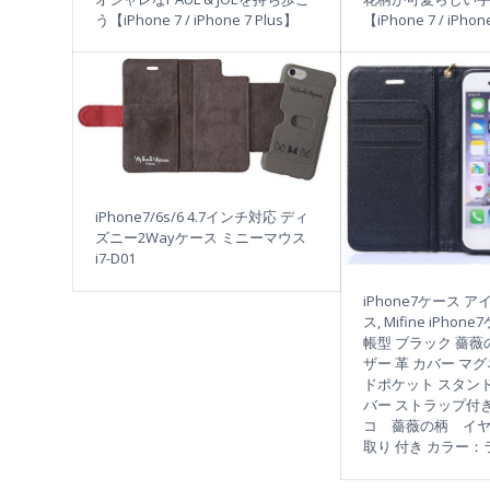
う【iPhone 7 / iPhone 7 Plus】
【iPhone 7 / iPhon
iPhone7/6s/6 4.7インチ対応 ディ
ズニー2Wayケース ミニーマウス
i7-D01
iPhone7ケース 
ス, Mifine iPho
帳型 ブラック 薔薇
ザー 革 カバー マ
ドポケット スタンド
バー ストラップ付
コ 薔薇の柄 イ
取り 付き カラー：