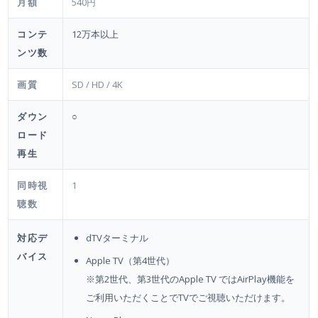
月額
540円
コンテ
12万本以上
ンツ数
画質
SD / HD / 4K
ダウン
○
ロード
再生
同時視
1
聴数
対応デ
dTVターミナル
バイス
Apple TV（第4世代）
※第2世代、第3世代のApple TV ではAirPlay機能を
ご利用いただくことでTVでご視聴いただけます。