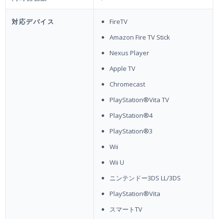
対応デバイス
FireTV
Amazon Fire TV Stick
Nexus Player
Apple TV
Chromecast
PlayStation®Vita TV
PlayStation®4
PlayStation®3
Wii
Wii U
ニンテンドー3DS LL/3DS
PlayStation®Vita
スマートTV