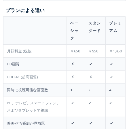
プランによる違い
ベー
スタン
プレミ
シッ
ダード
アム
ク
月額料金 (税抜)
￥650
￥950
￥1,450
HD画質
✗
✔
✔
UHD 4K (超高画質)
✗
✗
✔
同時に視聴可能な画面数
1
2
4
PC、テレビ、スマートフォン、
✔
✔
✔
およびタブレットで視聴
映画やTV番組が見放題
✔
✔
✔