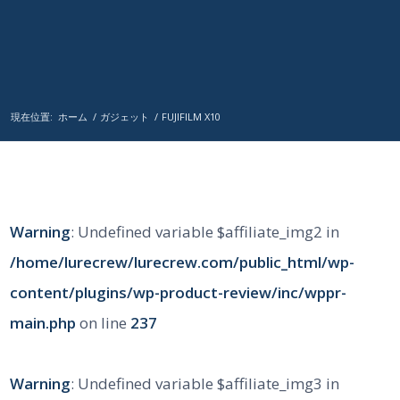
現在位置:
ホーム
/
ガジェット
/
FUJIFILM X10
Warning
: Undefined variable $affiliate_img2 in
/home/lurecrew/lurecrew.com/public_html/wp-
content/plugins/wp-product-review/inc/wppr-
main.php
on line
237
Warning
: Undefined variable $affiliate_img3 in