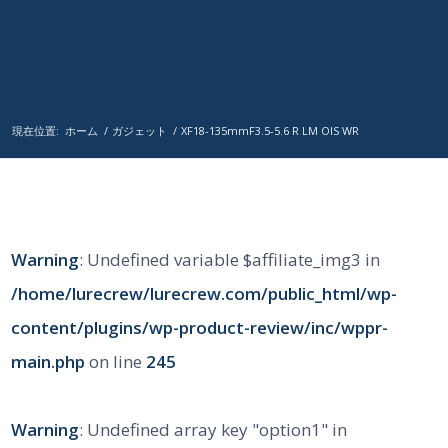
現在位置:
ホーム
/
ガジェット
/
XF18-135mmF3.5-5.6 R LM OIS WR
Warning
: Undefined variable $affiliate_img3 in
/home/lurecrew/lurecrew.com/public_html/wp-
content/plugins/wp-product-review/inc/wppr-
main.php
on line
245
Warning
: Undefined array key "option1" in