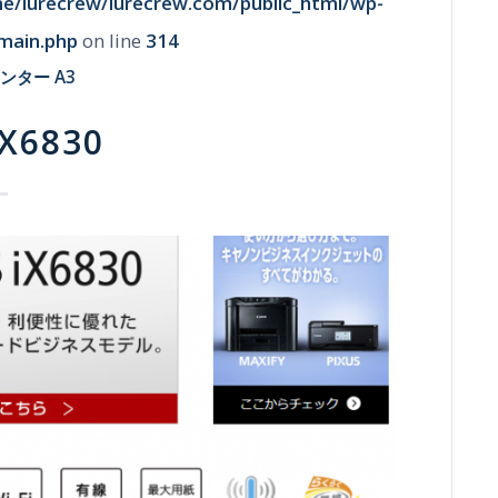
e/lurecrew/lurecrew.com/public_html/wp-
main.php
on line
314
リンター
A3
IX6830