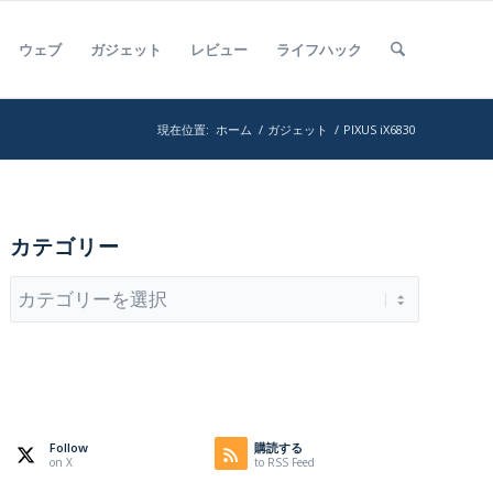
ウェブ
ガジェット
レビュー
ライフハック
現在位置:
ホーム
/
ガジェット
/
PIXUS iX6830
カテゴリー
カ
テ
ゴ
リ
ー
Follow
購読する
on X
to RSS Feed