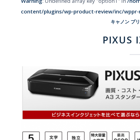
Warning
: Undefined array key "option1" in
/hom
content/plugins/wp-product-review/inc/wppr-
キャノン プ
PIXUS 