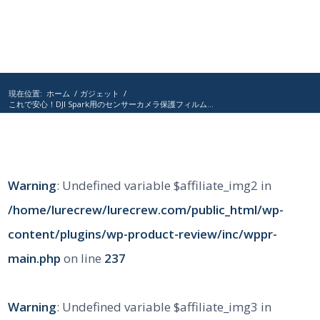
現在位置:
ホーム
/
ガジェット
/
これで安心！DJI Spark用のセンサーカメラ保護フィルム...
Warning
: Undefined variable $affiliate_img2 in
/home/lurecrew/lurecrew.com/public_html/wp-
content/plugins/wp-product-review/inc/wppr-
main.php
on line
237
Warning
: Undefined variable $affiliate_img3 in