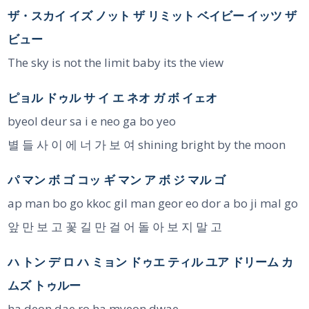
ザ・スカイ イズ ノット ザ リミット ベイビー イッツ ザ
ビュー
The sky is not the limit baby its the view
ピョル ドゥル サ イ エ ネオ ガ ボ イェオ
byeol deur sa i e neo ga bo yeo
별 들 사 이 에 너 가 보 여 shining bright by the moon
パ マン ボ ゴ コッ ギ マン ア ボ ジ マル ゴ
ap man bo go kkoc gil man geor eo dor a bo ji mal go
앞 만 보 고 꽃 길 만 걸 어 돌 아 보 지 말 고
ハ トン デ ロ ハ ミョン ドゥエ ティル ユア ドリーム カ
ムズ トゥルー
ha deon dae ro ha myeon dwae