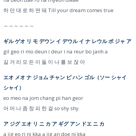
하 던 대 로 하 면 돼 Till your dream comes true
～～～～～～
ギル ゲオ リ モ デウン イ デウル イ ナ レウル ボ ジャ ア
gil geo ri mo deun i deur i na reur bo janh a
길 거 리 모 든 이 들 이 나 를 보 잖 아
エオ メオ ナ ジョム チャン ピ ハン ゴル（ソー シャイ
シャイ）
eo meo na jom chang pi han geor
어 머 나 좀 창 피 한 걸 so shy shy
ア ジグ エオ リ ニ カ ア ギグ アン ドエ ニ カ
a jig eo ri ni kka a jig an doe ni kka