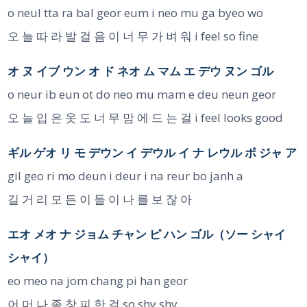
o neul tta ra bal geor eum i neo mu ga byeo wo
오 늘 따 라 발 걸 음 이 너 무 가 벼 워 i feel so fine
オ ヌ イブ ウン オ ド ネオ ム マム エ デウ ヌン ゴル
o neur ib eun ot do neo mu mam e deu neun geor
오 늘 입 은 옷 도 너 무 맘 에 드 는 걸 i feel looks good
ギル ゲオ リ モ デウン イ デウル イ ナ レウル ボ ジャ ア
gil geo ri mo deun i deur i na reur bo janh a
길 거 리 모 든 이 들 이 나 를 보 잖 아
エオ メオ ナ ジョム チャン ピ ハン ゴル（ソー シャイ
シャイ）
eo meo na jom chang pi han geor
어 머 나 좀 창 피 한 걸 so shy shy