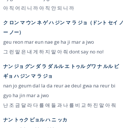
아 직 어 리 니 까 아 직 안 되 니 까
ク ロン マ ウン ネ ゲ ハ ジン マ ラ ジョ（ドント セイ ノ
ー ノー）
geu reon mar eun nae ge ha ji mar a jwo
그 런 말 은 내 게 하 지 말 아 줘 dont say no no!
ナン ジョ グン ダ ラ ダ ルル エ トゥル グワ ナ ルル ビ
ギョ ハ ジン マ ラ ジョ
nan jo geum dal la da reur ae deul gwa na reur bi
gyo ha jin mar a jwo
난 조 금 달 라 다 를 애 들 과 나 를 비 교 하 진 말 아 줘
ナン トゥク ビョル ハ ニ ッカ