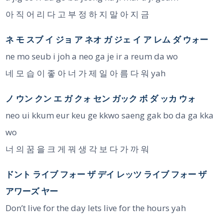
아 직 어 리 다 고 부 정 하 지 말 아 지 금
ネ モ スブ イ ジョ ア ネオ ガ ジェ イ ア レム ダ ウォー
ne mo seub i joh a neo ga je ir a reum da wo
네 모 습 이 좋 아 너 가 제 일 아 름 다 워 yah
ノ ウン クン エ ガ クォ セン ガック ボ ダ ッカ ウォ
neo ui kkum eur keu ge kkwo saeng gak bo da ga kka
wo
너 의 꿈 을 크 게 꿔 생 각 보 다 가 까 워
ドント ライブ フォー ザ デイ レッツ ライブ フォー ザ
アワーズ ヤー
Don’t live for the day lets live for the hours yah