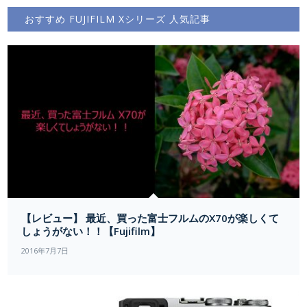
おすすめ FUJIFILM Xシリーズ 人気記事
【レビュー】 最近、買った富士フルムのX70が楽しくて
しょうがない！！【Fujifilm】
2016年7月7日