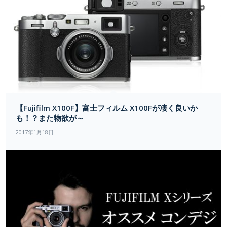
【Fujifilm X100F】富士フィルム X100Fが凄く良いか
も！？また物欲が～
2017年1月18日