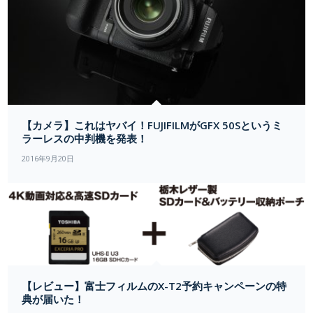
【カメラ】これはヤバイ！FUJIFILMがGFX 50Sというミ
ラーレスの中判機を発表！
2016年9月20日
【レビュー】富士フィルムのX-T2予約キャンペーンの特
典が届いた！