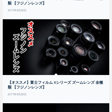
類 【フジノンレンズ】
2017年4月28日
【オススメ】富士フィルム Xシリーズ ズームレンズ 全種
類 【フジノンレンズ】
2017年4月28日