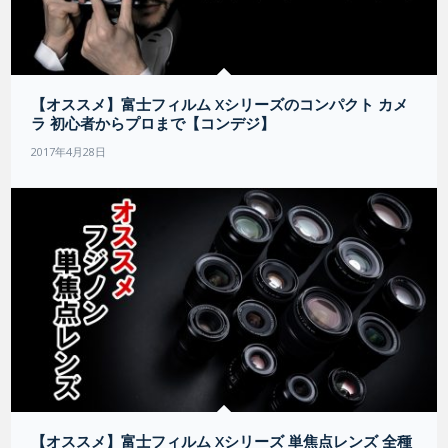
【オススメ】富士フィルム Xシリーズのコンパクト カメ
ラ 初心者からプロまで【コンデジ】
2017年4月28日
【オススメ】富士フィルム Xシリーズ 単焦点レンズ 全種