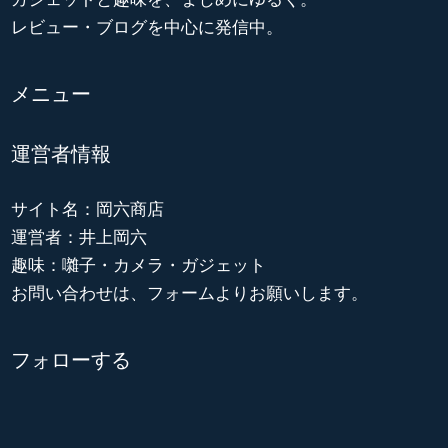
レビュー・ブログを中心に発信中。
メニュー
運営者情報
サイト名：岡六商店
運営者：井上岡六
趣味：囃子・カメラ・ガジェット
お問い合わせは、フォームよりお願いします。
フォローする