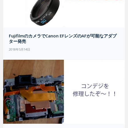
FujifilmのカメラでCanon EFレンズのAFが可能なアダプ
ター発売
2018年5月14日