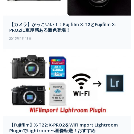
【カメラ】かっこいい！！Fujifilm X-T2とFujifilm X-
PRO2に重厚感ある新色登場！
2017年1月13日
【Fujifilm】X-T2とX-PRO2をWiFiImport Lightroom
PluginでLightroomへ画像転送！おすすめ