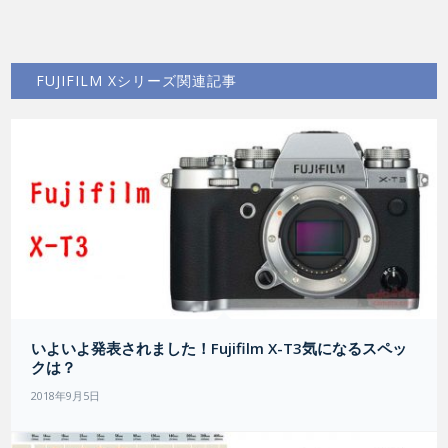
FUJIFILM Xシリーズ関連記事
いよいよ発表されました！Fujifilm X-T3気になるスペッ
クは？
2018年9月5日